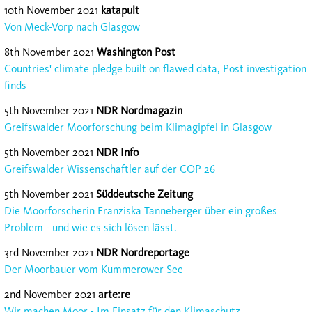
10th November 2021
katapult
Von Meck-Vorp nach Glasgow
8th November 2021
Washington Post
Countries' climate pledge built on flawed data, Post investigation
finds
5th November 2021
NDR Nordmagazin
Greifswalder Moorforschung beim Klimagipfel in Glasgow
5th November 2021
NDR Info
Greifswalder Wissenschaftler auf der COP 26
5th November 2021
Süddeutsche Zeitung
Die Moorforscherin Franziska Tanneberger über ein großes
Problem - und wie es sich lösen lässt.
3rd November 2021
NDR Nordreportage
Der Moorbauer vom Kummerower See
2nd November 2021
arte:re
Wir machen Moor - Im Einsatz für den Klimaschutz