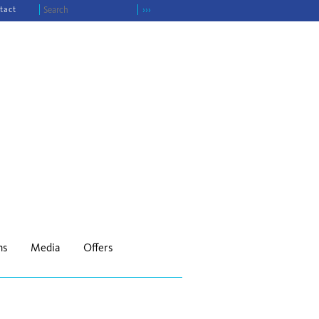
tact
›››
ns
Media
Offers