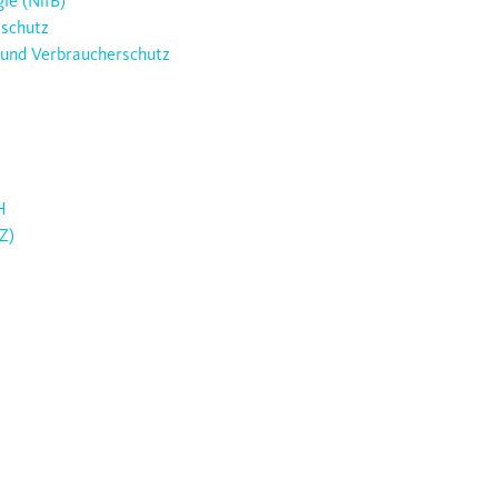
ie (NlfB)
aschutz
 und Verbraucherschutz
H
Z)