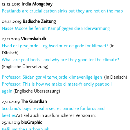
12.12.2019
India Mongabay
Peatlands are crucial carbon sinks but they are not on the map
06.12.2019
Badische Zeitung
Nasse Moore helfen im Kampf gegen die Erderwärmung
27.11.2019
Videnskab.dk
Hvad er tørvejorde – og hvorfor er de gode for klimaet?
(in
Dänisch)
What are peatlands - and why are they good for the climate?
(Englische Übersetzung)
Professor: Sådan gør vi tørvejorde klimavenlige igen
(in Dänisch)
Professor: This is how we make climate-friendly peat soil
again
(Englische Übersetzung)
27.11.2019
The Guardian
Scotland's bogs reveal a secret paradise for birds and
beetles
Artikel auch in ausführlicherer Version in:
25.11.2019
bioGraphic
Refilling the Carbon Sink