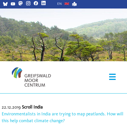
EN
22.12.2019
Scroll India
Environmentalists in India are trying to map peatlands. How will
this help combat climate change?