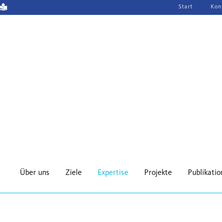
Navigation
Start
Kon
überspringen
Über uns
Ziele
Expertise
Projekte
Publikati