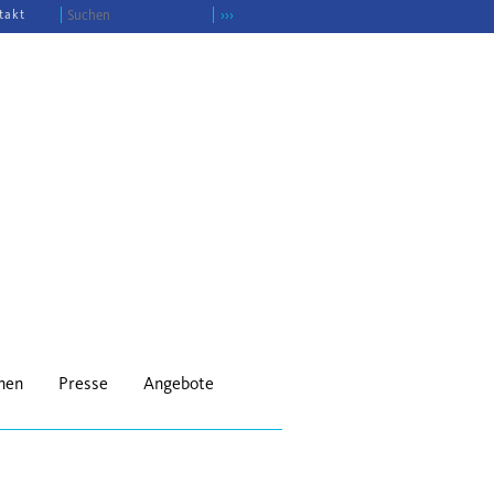
takt
›››
onen
Presse
Angebote