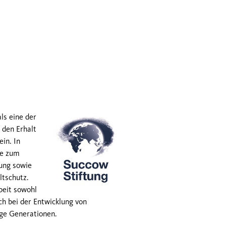
ls eine der
 den Erhalt
in. In
ge zum
lung sowie
ltschutz.
beit sowohl
h bei der Entwicklung von
ige Generationen.