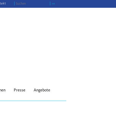
takt
›››
onen
Presse
Angebote