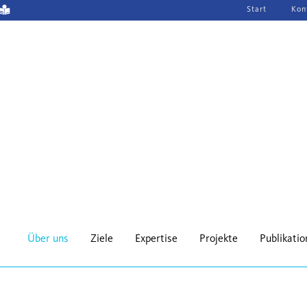
Navigation
Start
Kon
überspringen
Über uns
Ziele
Expertise
Projekte
Publikati