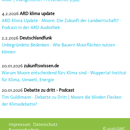
4.2.2026
ARD klima update
ARD Klima Update · Moore: Die Zukunft der Landwirtschaft? ·
Podcast in der ARD Audiothek
2.2.2026
Deutschlandfunk
Unbegründete Bedenken - Wie Bauern Moorflächen nutzen
können
20.01.2026
zukunftswissen.de
Warum Moore entscheidend fürs Klima sind - Wuppertal Institut
für Klima, Umwelt, Energie
20.01.2026
Debatte zu dritt - Podcast
Tim Guldimann - Debatte zu Dritt | Moore die blinden Flecken
der Klimadebatte?
Navigation
Impressum
Datenschutz
überspringen
© 2026 GMC
Barrierefreiheit