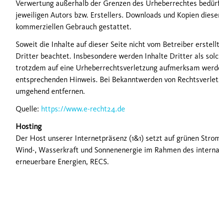
Verwertung außerhalb der Grenzen des Urheberrechtes bedürf
jeweiligen Autors bzw. Erstellers. Downloads und Kopien dieser 
kommerziellen Gebrauch gestattet.
Soweit die Inhalte auf dieser Seite nicht vom Betreiber erste
Dritter beachtet. Insbesondere werden Inhalte Dritter als solc
trotzdem auf eine Urheberrechtsverletzung aufmerksam werde
entsprechenden Hinweis. Bei Bekanntwerden von Rechtsverlet
umgehend entfernen.
Quelle:
https://www.e-recht24.de
Hosting
Der Host unserer Internetpräsenz (1&1) setzt auf grünen Stro
Wind-, Wasserkraft und Sonnenenergie im Rahmen des internat
erneuerbare Energien, RECS.