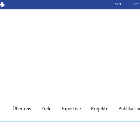
Navigation
Start
Kon
überspringen
Über uns
Ziele
Expertise
Projekte
Publikati