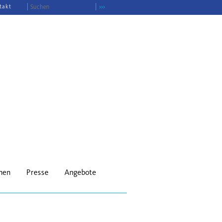
takt
›››
onen
Presse
Angebote