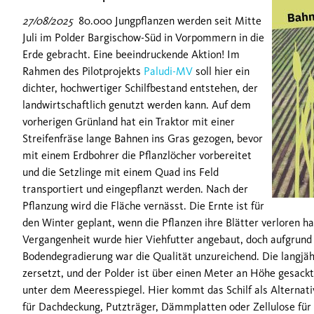
27/08/2025
80.000 Jungpflanzen werden seit Mitte
Juli im Polder Bargischow-Süd in Vorpommern in die
Erde gebracht. Eine beeindruckende Aktion! Im
Rahmen des Pilotprojekts
Paludi-MV
soll hier ein
dichter, hochwertiger Schilfbestand entstehen, der
landwirtschaftlich genutzt werden kann. Auf dem
vorherigen Grünland hat ein Traktor mit einer
Streifenfräse lange Bahnen ins Gras gezogen, bevor
mit einem Erdbohrer die Pflanzlöcher vorbereitet
und die Setzlinge mit einem Quad ins Feld
transportiert und eingepflanzt werden. Nach der
Pflanzung wird die Fläche vernässt. Die Ernte ist für
den Winter geplant, wenn die Pflanzen ihre Blätter verloren ha
Vergangenheit wurde hier Viehfutter angebaut, doch aufgrun
Bodendegradierung war die Qualität unzureichend. Die langjäh
zersetzt, und der Polder ist über einen Meter an Höhe gesackt
unter dem Meeresspiegel. Hier kommt das Schilf als Alternative 
für Dachdeckung, Putzträger, Dämmplatten oder Zellulose für