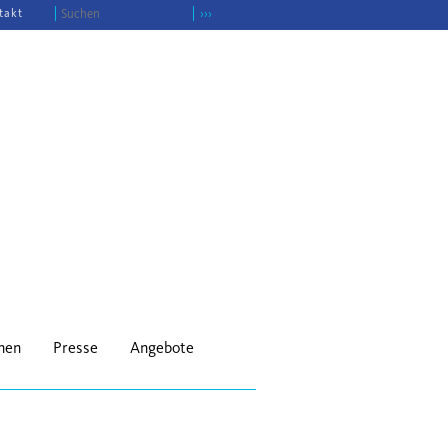
takt
›››
onen
Presse
Angebote