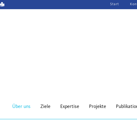
Navigation
Start
Kon
überspringen
Über uns
Ziele
Expertise
Projekte
Publikati