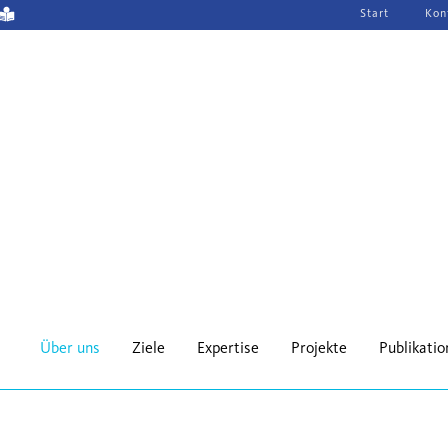
Navigation
Start
Kon
überspringen
Über uns
Ziele
Expertise
Projekte
Publikati