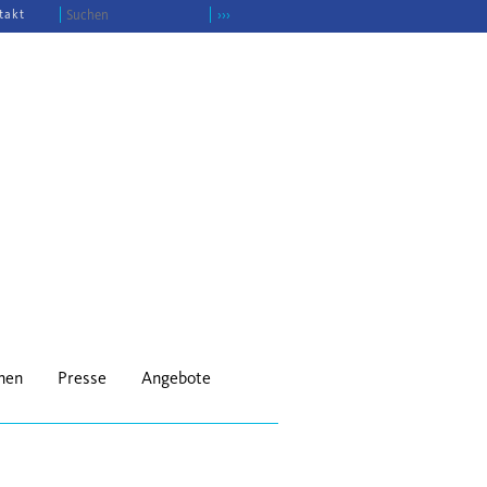
takt
›››
onen
Presse
Angebote