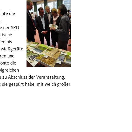
chte die
t
e der SPD –
tische
en bis
re Meßgeräte
oren und
tonte die
olgreichen
e zu Abschluss der Veranstaltung,
s sie gespürt habe, mit welch großer