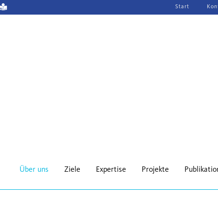
Navigation
Start
Kon
überspringen
Über uns
Ziele
Expertise
Projekte
Publikati