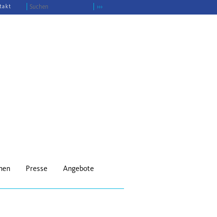
takt
›››
onen
Presse
Angebote