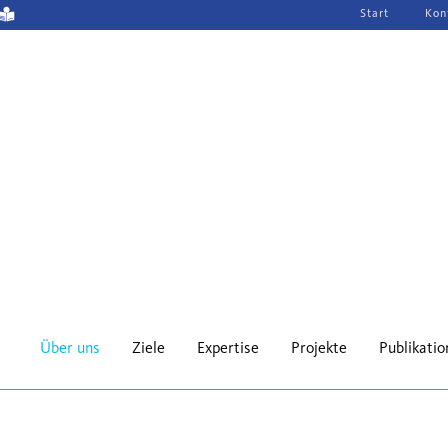
Navigation
Start
Kon
überspringen
Über uns
Ziele
Expertise
Projekte
Publikati