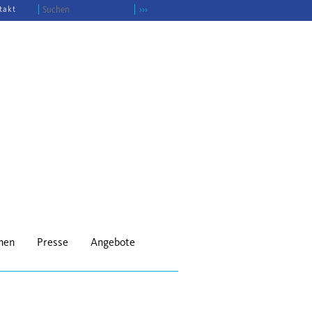
takt
›››
onen
Presse
Angebote