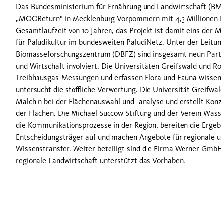
Das Bundesministerium für Ernährung und Landwirtschaft (BME
„MOOReturn“ in Mecklenburg-Vorpommern mit 4,3 Millionen Eu
Gesamtlaufzeit von 10 Jahren, das Projekt ist damit eins der
für Paludikultur im bundesweiten PaludiNetz. Unter der Leitu
Biomasseforschungszentrum (DBFZ) sind insgesamt neun Part
und Wirtschaft involviert. Die Universitäten Greifswald und 
Treibhausgas-Messungen und erfassen Flora und Fauna wissens
untersucht die stoffliche Verwertung. Die Universität Greifwa
Malchin bei der Flächenauswahl und -analyse und erstellt Kon
der Flächen. Die Michael Succow Stiftung und der Verein Wass
die Kommunikationsprozesse in der Region, bereiten die Ergebn
Entscheidungsträger auf und machen Angebote für regionale u
Wissenstransfer. Weiter beteiligt sind die Firma Werner Gmb
regionale Landwirtschaft unterstützt das Vorhaben.