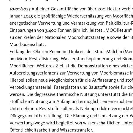
10/01/2025
Auf einer Gesamtfläche von über 200 Hektar verb
Januar 2025 die großflächige Wiedervernässung von Moorfläche
energetischer Verwertung und Vermarktung von Paludikultur-
Einsparungen von 3.400 Tonnen jährlich, leistet „MOOReturn“
zu den Zielen der Nationalen Moorschutzstrategie sowie der 
Moorbodenschutz.
Entlang der Oberen Peene im Umkreis der Stadt Malchin (Mec
um Moor-Revitalisierung, Wasserstandsoptimierung und Bioma
Moorflächen. Weiteres Ziel ist die Demonstration eines wirtsc
Aufbereitungsverfahrens zur Verwertung von Moorbiomasse im
Hierbei sollen neue Möglichkeiten für die Auffaserung und stof
Verpackungsmaterial, Faserplatten und Baustoffe sowie für c
werden. Die degressive thermische Nutzung unterstützt die En
stofflichen Nutzung am Anfang und ermöglicht einen erhöhten E
Unternehmen. Reststoffe sollen als Nebenprodukte vermarktet
Düngegranulatherstellung). Die Planung und Umsetzung der 
Verwertungswege wird begleitet von wissenschaftlichen Unt
Öffentlichkeitsarbeit und Wissenstransfer.