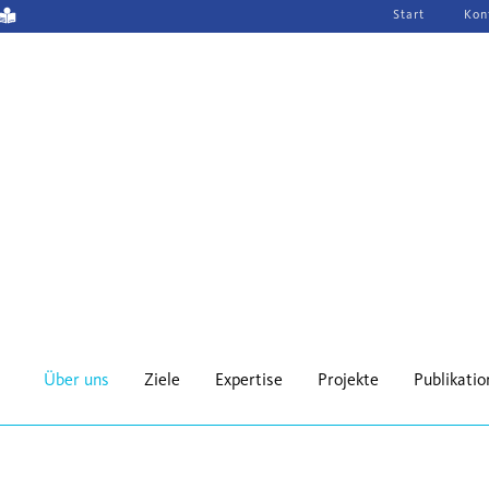
Navigation
Start
Kon
überspringen
Über uns
Ziele
Expertise
Projekte
Publikati