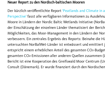
Neuer Report zu den Nordisch-baltischen Mooren
Der kürzlich veröffentlichte Report
‘Peatlands and Climate in 
Perspective’
fasst alle verfügbaren Informationen zu Ausdehnu
Moore in Ländern der Nordic Baltic Wetlands Initiative (N
der Einschätzung der einzelnen Länder thematisiert der Beri
Möglichkeiten, das Moor-Management in den Ländern der No
verbessern. Ein zentrales Ergebnis des Reports: Beinahe die H
untersuchten NorBalWet-Länder ist entwässert und emittiert 
entspricht einem erheblichen Anteil des gesamten CO
-Budget
2
gesamten CO
-Emissionen aller anderen Quellen zusammen 
2
Bericht ist eine Kooperation des Greifswald Moor Centrum (Un
Consult (Dänemark). Er wurde finanziert durch den Nordischen