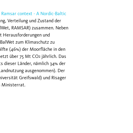
a Ramsar context - A Nordic-Baltic
ng, Verteilung und Zustand der
orBalWet, RAMSAR) zusammen. Neben
cht Herausforderungen und
rBalWet zum Klimaschutz zu
älfte (46%) der Moorfläche in den
jetzt über 75 Mt CO
jährlich. Das
2
s dieser Länder, nämlich 34% der
(Landnutzung ausgenommen). Der
iversität Greifswald) und Risager
 Ministerrat.