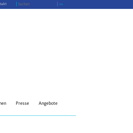
takt
›››
onen
Presse
Angebote