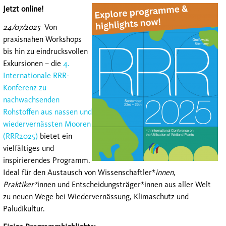
Jetzt online!
24/07/2025
Von
praxisnahen Workshops
bis hin zu eindrucksvollen
Exkursionen – die
4.
Internationale RRR-
Konferenz zu
nachwachsenden
Rohstoffen aus nassen und
wiedervernässten Mooren
(RRR2025)
bietet ein
vielfältiges und
inspirierendes Programm.
Ideal für den Austausch von Wissenschaftler*
innen,
Praktiker*
innen und Entscheidungsträger*innen aus aller Welt
zu neuen Wege bei Wiedervernässung, Klimaschutz und
Paludikultur.